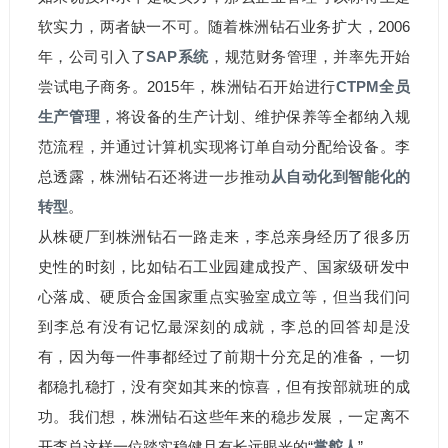
软实力，两者缺一不可。随着株洲钻石业务扩大，2006
年，公司引入了
SAP系统
，规范财务管理，并率先开始
尝试电子商务。2015年，株洲钻石开始进行
CTPM全员
生产管理
，将设备的生产计划、维护保养等全都纳入规
范流程，并通过计算机实现将订单自动分配给设备。李
总透露，株洲钻石还将进一步推动
从自动化到智能化的
转型
。
从株硬厂到株洲钻石一路走来，李总亲身经历了很多历
史性的时刻，比如钻石工业园建成投产、国家级研发中
心落成、硬质合金国家重点实验室成立等，但当我们问
到李总有没有记忆最深刻的成就，李总的回答却是没
有，因为每一件事都经过了前期十分充足的准备，一切
都稳扎稳打，没有突如其来的惊喜，但有按部就班的成
功。我们想，株洲钻石这些年来的稳步发展，一定离不
开李总这样一位踏实稳健且有长远眼光的“
掌舵人
”。